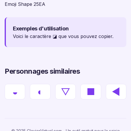
Emoji Shape 25EA
Exemples d'utilisation
Voici le caractère ◪ que vous pouvez copier.
Personnages similaires
◒
◐
▽
■
◀
© 2025 ClavierVirtuel.com - Un outil gratuit pour la saisie