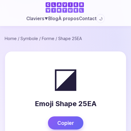
Blog
À propos
Contact
Claviers
🌙
▼
Home
/
Symbole
/
Forme
/
Shape 25EA
◪
Emoji Shape 25EA
Copier