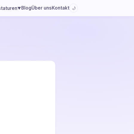
Blog
Über uns
Kontakt
staturen
🌙
▼