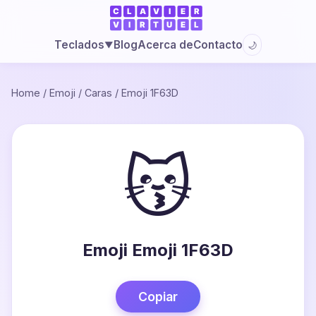
Blog
Acerca de
Contacto
Teclados
🌙
▼
Home
/
Emoji
/
Caras
/
Emoji 1F63D
😽
Emoji Emoji 1F63D
Copiar