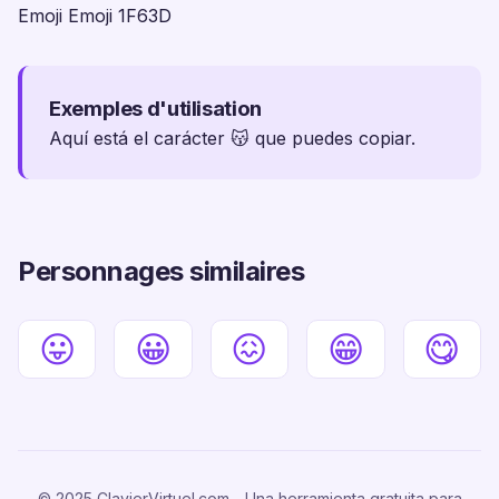
Emoji Emoji 1F63D
Exemples d'utilisation
Aquí está el carácter 😽 que puedes copiar.
Personnages similaires
😛
😀
😖
😁
😋
© 2025 ClavierVirtuel.com - Una herramienta gratuita para