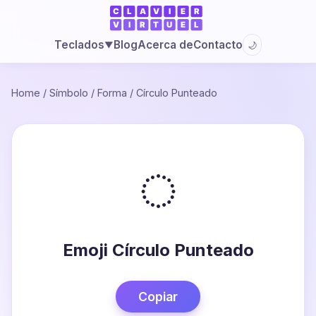
Blog
Acerca de
Contacto
Teclados
🌙
▼
Home
/
Símbolo
/
Forma
/
Círculo Punteado
◌
Emoji Círculo Punteado
Copiar