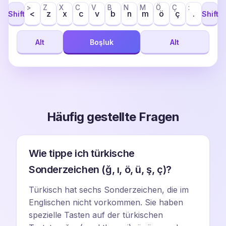
>
Z
X
C
V
B
N
M
Ö
Ç
:
<
z
x
c
v
b
n
m
ö
ç
.
Shift
Shift
Alt
Boşluk
Alt
Häufig gestellte Fragen
Wie tippe ich türkische
Sonderzeichen (ğ, ı, ö, ü, ş, ç)?
Türkisch hat sechs Sonderzeichen, die im
Englischen nicht vorkommen. Sie haben
spezielle Tasten auf der türkischen