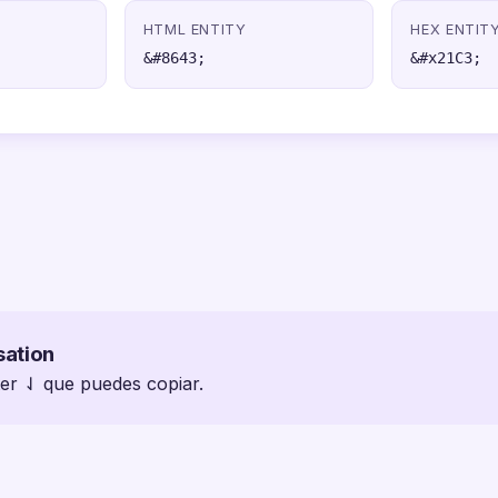
HTML ENTITY
HEX ENTIT
&#8643;
&#x21C3;
sation
ter ⇃ que puedes copiar.