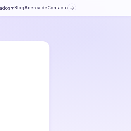
Blog
Acerca de
Contacto
lados
🌙
▼