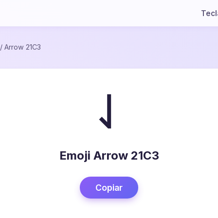
Tec
/
Arrow 21C3
⇃
Emoji Arrow 21C3
Copiar