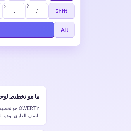
>
?
.
/
Shift
Alt
ما هو تخطيط لوحة المف
QWERTY هو ت
الصف العلوي. وهو الت