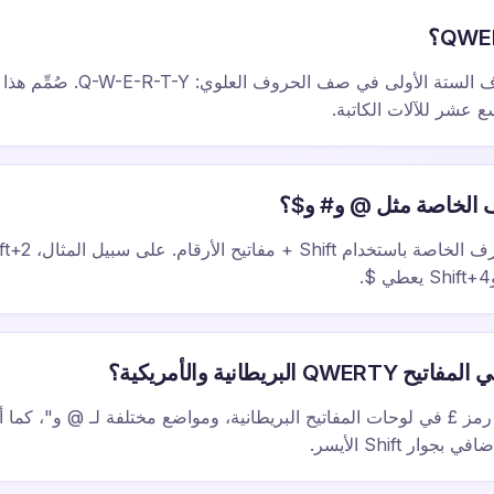
يأتي الاسم من الأحرف الستة الأولى في صف ا
ع عشر للآلات الكاتبة.
 الخاصة مثل @ و# و$؟
البريطانية والأمريكية؟
مز £ في لوحات المفاتيح البريطانية، ومواضع مختلفة لـ @ و"، كما أن
وار Shift الأيسر.