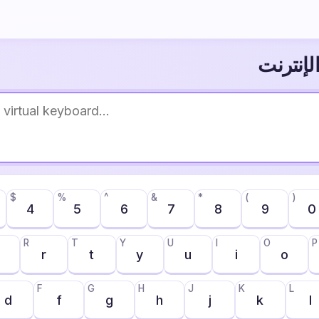
الإنترنت
$
%
^
&
*
(
)
4
5
6
7
8
9
0
R
T
Y
U
I
O
P
r
t
y
u
i
o
F
G
H
J
K
L
d
f
g
h
j
k
l