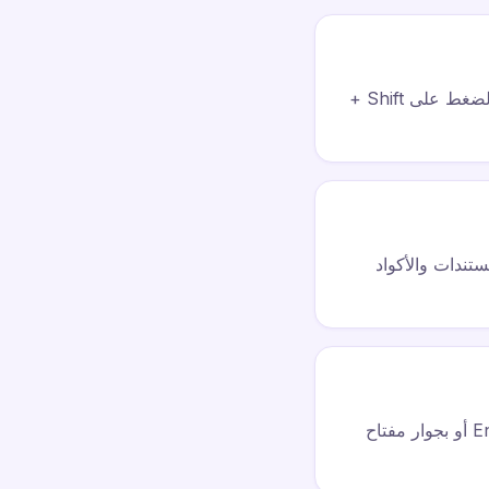
توجد الأقواس المربعة [ ] على المفاتيح المجاورة لحرف P. تتطلب الأقواس المعقوفة { } الضغط على Shift +
ئة في المستندات والأكواد
رمز الأنبوب | هو عادةً Shift + \ (مفتاح الخط المائل العكسي)، ويقع عادةً فوق مفتاح Enter أو بجوار مفتاح