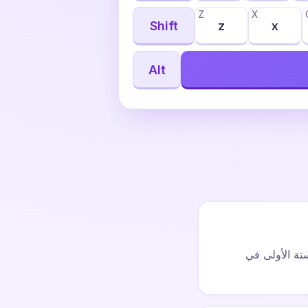
Z
X
Shift
z
x
Alt
لستة الأولى في