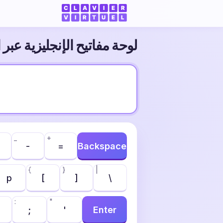
لوحة مفاتيح الإنجليزية عبر 
_
+
-
=
Backspace
{
}
|
p
[
]
\
:
"
;
'
Enter