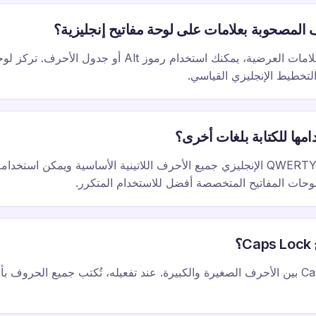
المصحوبة بعلامات على لوحة مفاتيح إنجليزية؟
للأحرف المصحوبة بعلامات العرضية، يمكنك استخدام رموز Alt أو جدول ا
لتخطيط الإنجليزي القياسي.
مها للكتابة بلغات أخرى؟
نعم، يتضمن تخطيط QWERTY الإنجليزي جميع الأحرف اللاتينية الأساسية ويمكن اس
لوحات المفاتيح المتخصصة أفضل للاستخدام المتكرر.
؟
يُبدِّل مفتاح Caps Lock بين الأحرف الصغيرة والكبيرة. عند تفعيله، تُكتب جميع الح