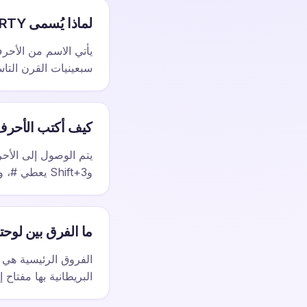
لماذا يُسمى QWERTY؟
سبعينيات القرن التاس
كيف أكتب الأحرف
وShift+3 يعطي #، وShift+4 يعطي $.
ما الفرق بين لوحتي المفاتيح QWERTY 
الفروق الرئيسية هي ر
البريطانية بها مفتاح إضافي بج