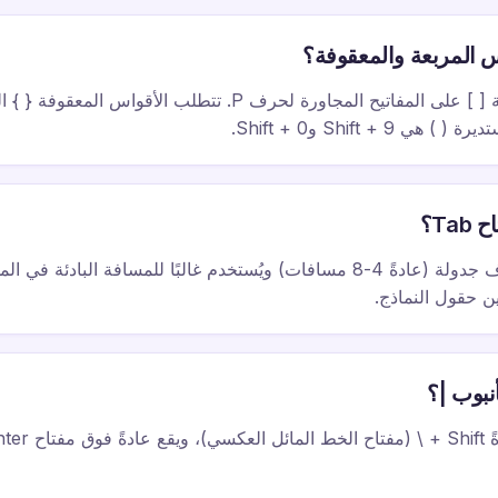
 المربعة والمعقوفة؟
 Shift + 9 وShift + 0.
Ta؟
يُدرِج مفتاح Tab حرف جدولة (عادةً 4-8 مسافات) ويُستخدم غالبًا للمسافة الباد
ين حقول النماذج.
نبوب |؟