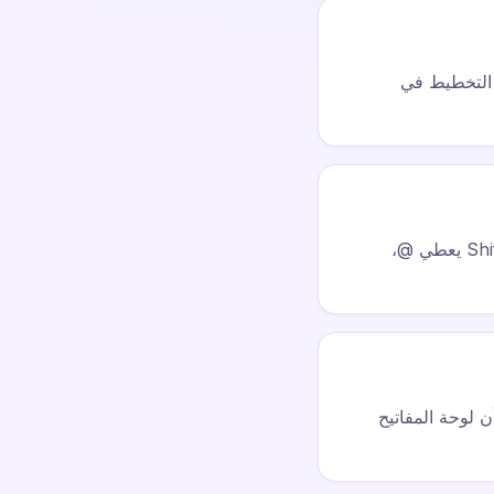
لحروف العلوي: Q-W-E-R-T-Y. صُمِّم هذا التخطيط في
يتم الوصول إلى الأحرف الخاصة باستخدام Shift + مفاتيح الأرقام. على سبيل المثال، Shift+2 يعطي @،
 لوحة المفاتيح