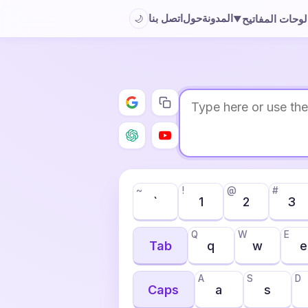
المدونة
حول
اتصل بنا
لوحات المفاتيح
🌙
▼
~
!
@
#
`
1
2
3
Q
W
E
Tab
q
w
e
A
S
D
Caps
a
s