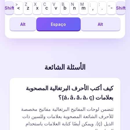
>
Z
X
C
V
B
N
M
;
:
_
<
z
x
c
v
b
n
m
,
.
-
Shift
Shift
Alt
Espaço
Alt
الأسئلة الشائعة
كيف أكتب الأحرف البرتغالية المصحوبة
بعلامات (á، â، ã، à، ç)؟
تتضمن لوحات المفاتيح البرتغالية مفاتيح مخصصة
للأحرف الشائعة المصحوبة بعلامات وللسين ذات
الذيل (ç). ويمكن أيضًا كتابة العلامات باستخدام