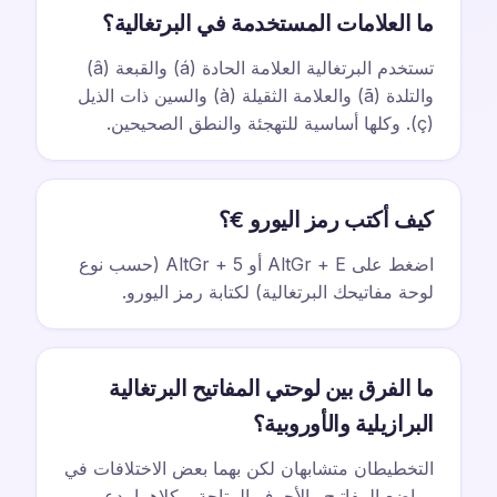
ما العلامات المستخدمة في البرتغالية؟
تستخدم البرتغالية العلامة الحادة (á) والقبعة (â)
والتلدة (ã) والعلامة الثقيلة (à) والسين ذات الذيل
(ç). وكلها أساسية للتهجئة والنطق الصحيحين.
كيف أكتب رمز اليورو €؟
اضغط على AltGr + E أو AltGr + 5 (حسب نوع
لوحة مفاتيحك البرتغالية) لكتابة رمز اليورو.
ما الفرق بين لوحتي المفاتيح البرتغالية
البرازيلية والأوروبية؟
التخطيطان متشابهان لكن بهما بعض الاختلافات في
مواضع المفاتيح والأحرف المتاحة. وكلاهما يدعم