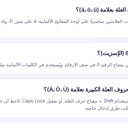
علامة (ä، ö، ü)؟
العلة الكبيرة بعلامة (Ä، Ö، Ü)؟
طلب طرق إدخال خاصة.