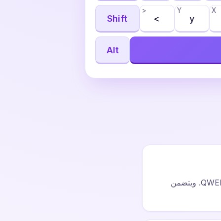
>
Y
X
Shift
<
y
Alt
QWERTZ هو تخطيط لوحة المفاتيح الألمانية القياسي حيث يتم تبديل Z وY مقارنةً بـ QWERTY. ويتضمن