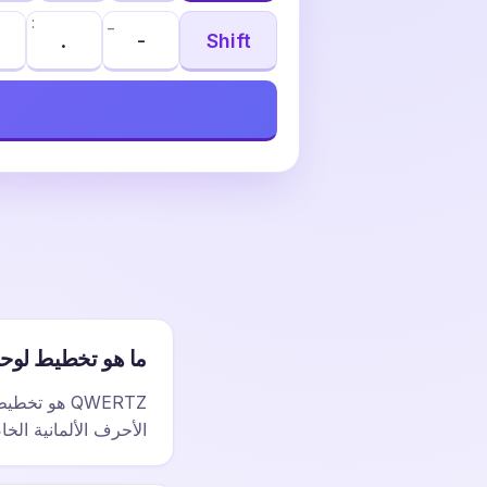
:
_
.
-
Shift
ما هو تخطيط لوحة المف
الأحرف الألمانية الخاصة ä وö و