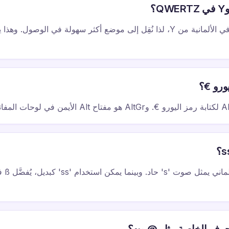
حرف Z أكثر شيوعًا في الألمانية من Y، لذا نُقِل إلى موضع أكثر سهولة في الوص
ورو €؟
ß (الإسز