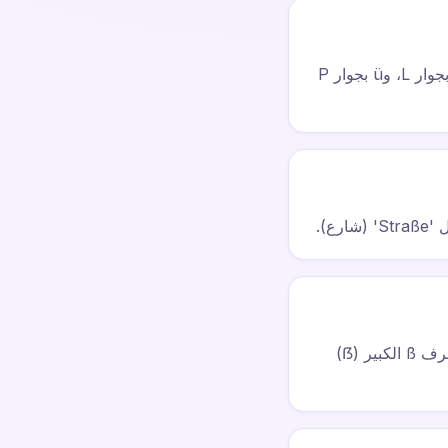
تتوفر حروف العلة ذات العلامتين مباشرةً على لوحة المفاتيح الألمانية: ä على يمين P، وö بجوار L، وü بجوار P
نعم! ما عليك سوى استخدام Shift + مفتاح حرف العلة، أو تفعيل Caps Lock. لاحظ أن حرف ß الكبير (ẞ)