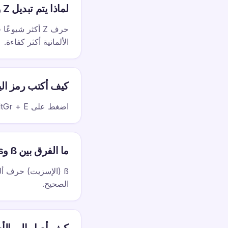
لماذا يتم تبديل Z وY في QWERTZ؟
الألمانية أكثر كفاءة.
كيف أكتب رمز الي
اضغط على AltGr + E لكتابة رمز اليورو €. وAltGr هو مفتاح Alt الأيمن في لوحات المفاتيح الألمانية.
ما الفرق بين ß وss؟
الصحيح.