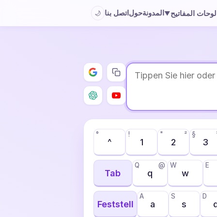
المدونة
حول
اتصل بنا
لوحات المفاتيح
🌙
▼
°
!
"
²
§
^
1
2
3
Q
@
W
E
Tab
q
w
A
S
D
Feststell
a
s