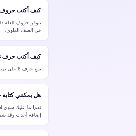
كيف أكتب حروف العلة ب
في الصف العلوي.
كيف أكتب حرف ß (الإسزيت)؟
يقع حرف ß على يمين مفتاح الرقم 0 في صف الأرقام. ويُستخدم في الكلمات الألمانية مثل 'Straße' (شارع).
هل يمكنني كتابة حروف 
إضافة أحدث وقد يت