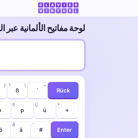
لوحة مفاتيح الألمانية عبر ال
}
?
\
`
~
ß
´
Rück
P
Ü
*
o
p
ü
+
Ä
'
ö
ä
#
Enter