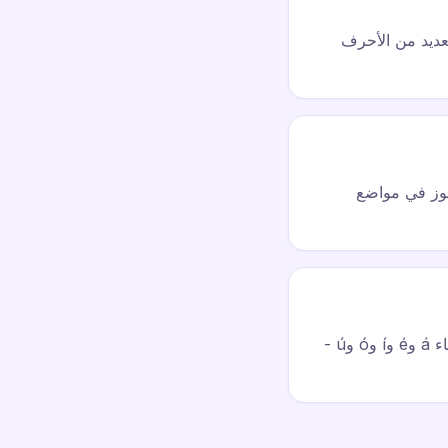
ات AltGr: AltGr+Q يعطي @، وAltGr+Plus يعطي ~. يفتح مفتاح AltGr العديد من الأحرف
بعض الرموز في مواضع
مفتاح ´ هو مفتاح ميت لإنشاء الأحرف المصحوبة بعلامات. اضغط على ´ ثم حرف علة لإنشاء á وé وí وó وú -