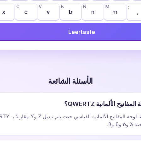
C
V
B
N
M
;
x
c
v
b
n
m
,
Leertaste
الأسئلة الشائعة
اتيح الألمانية QWERTZ؟
ü وß.