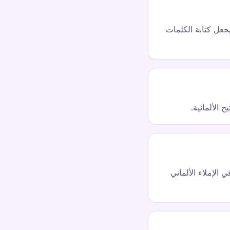
ول. وهذا يجعل كتابة الكلمات
يت) حرف ألماني يمثل صوت 's' حاد. وبينما يمكن استخدام 'ss' كبديل، يُفضَّل ß في الإملاء الألماني