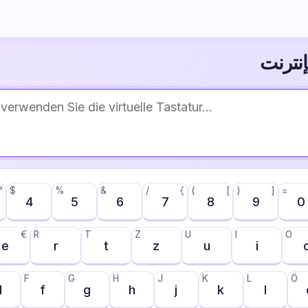
إنترنت
³
$
%
&
/
{
(
[
)
]
=
4
5
6
7
8
9
0
€
R
T
Z
U
I
O
e
r
t
z
u
i
F
G
H
J
K
L
Ö
d
f
g
h
j
k
l