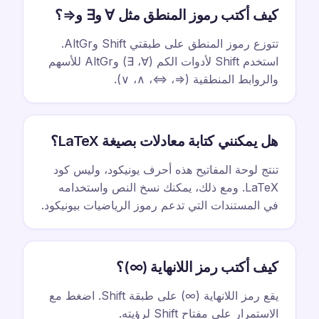
كيف أكتب رموز المنطق مثل ∀ و∃ و⇒؟
تتوزع رموز المنطق على طبقتي Shift وAltGr.
استخدم Shift لأدوات الكم (∀، ∃) وAltGr للأسهم
والروابط المنطقية (⇒، ⇔، ∧، ∨).
هل يمكنني كتابة معادلات بصيغة LaTeX؟
تنتج لوحة المفاتيح هذه أحرف يونيكود، وليس كود
LaTeX. ومع ذلك، يمكنك نسخ النص واستخدامه
في المستندات التي تدعم رموز الرياضيات بيونيكود.
كيف أكتب رمز اللانهاية (∞)؟
يقع رمز اللانهاية (∞) على طبقة Shift. اضغط مع
الاستمرار على مفتاح Shift لرؤيته.