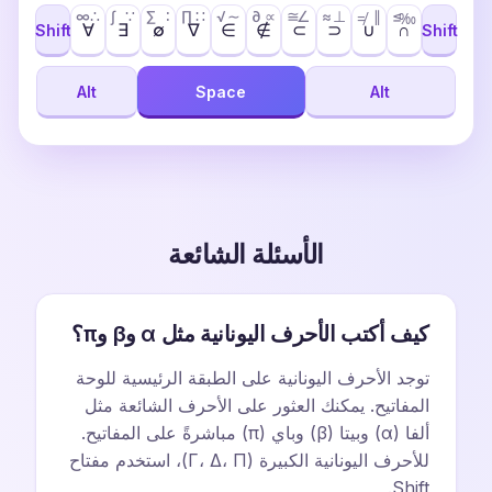
∞
∴
∫
∵
∑
∶
∏
∷
√
∼
∂
∝
≅
∠
≈
⊥
∥
≤
≠
‰
∀
∃
∅
∇
∈
∉
⊂
⊃
∪
∩
Shift
Shift
Alt
Space
Alt
الأسئلة الشائعة
كيف أكتب الأحرف اليونانية مثل α وβ وπ؟
توجد الأحرف اليونانية على الطبقة الرئيسية للوحة
المفاتيح. يمكنك العثور على الأحرف الشائعة مثل
ألفا (α) وبيتا (β) وباي (π) مباشرةً على المفاتيح.
للأحرف اليونانية الكبيرة (Γ، Δ، Π)، استخدم مفتاح
Shift.