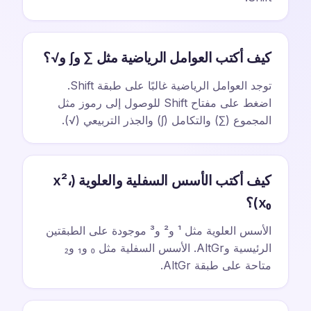
كيف أكتب العوامل الرياضية مثل ∑ و∫ و√؟
توجد العوامل الرياضية غالبًا على طبقة Shift.
اضغط على مفتاح Shift للوصول إلى رموز مثل
المجموع (∑) والتكامل (∫) والجذر التربيعي (√).
كيف أكتب الأسس السفلية والعلوية (x²،
x₀)؟
الأسس العلوية مثل ¹ و² و³ موجودة على الطبقتين
الرئيسية وAltGr. الأسس السفلية مثل ₀ و₁ و₂
متاحة على طبقة AltGr.