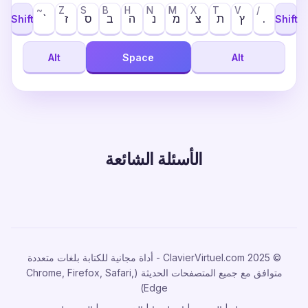
~
Z
S
B
H
N
M
X
T
V
/
.
ץ
ת
צ
מ
נ
ה
ב
ס
ז
`
Shift
Shift
Alt
Space
Alt
الأسئلة الشائعة
© 2025 ClavierVirtuel.com - أداة مجانية للكتابة بلغات متعددة
متوافق مع جميع المتصفحات الحديثة (Chrome, Firefox, Safari,
Edge)