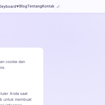
Blog
Tentang
Kontak
Keyboard
🌙
▼
n cookie dan
mi.
eluler Anda saat
web untuk membuat