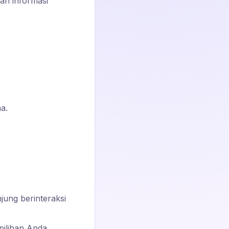
kan informasi
a.
ung berinteraksi
pilihan Anda