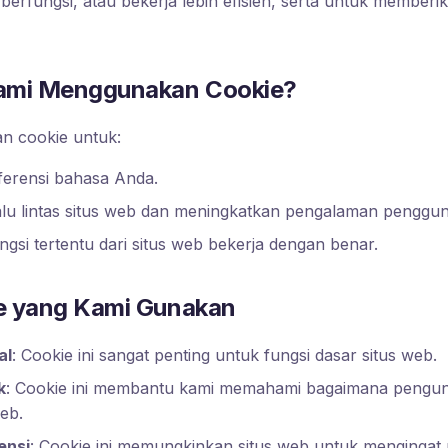
berfungsi, atau bekerja lebih efisien, serta untuk memberi
mi Menggunakan Cookie?
n cookie untuk:
ferensi bahasa Anda.
alu lintas situs web dan meningkatkan pengalaman penggun
gsi tertentu dari situs web bekerja dengan benar.
e yang Kami Gunakan
al
: Cookie ini sangat penting untuk fungsi dasar situs web.
k
: Cookie ini membantu kami memahami bagaimana pengunj
eb.
ensi
: Cookie ini memungkinkan situs web untuk mengingat 