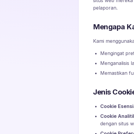
situs web mereka 
pelaporan.
Mengapa Ka
Kami menggunaka
Mengingat pre
Menganalisis l
Memastikan fun
Jenis Cooki
Cookie Esensi
Cookie Analiti
dengan situs w
Cookie Prefer