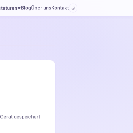
Blog
Über uns
Kontakt
staturen
🌙
▼
 Gerät gespeichert