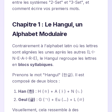
entre les systèmes "2-Set" et "3-Set", et
comment écrire vos premiers mots.
Chapitre 1 : Le Hangul, un
Alphabet Modulaire
Contrairement à l'alphabet latin où les lettres
sont alignées les unes après les autres (L-I-
N-E-A-I-R-E), le Hangul regroupe les lettres
en
blocs syllabiques
.
Prenons le mot "Hangul" (한글). Il est
composé de deux blocs :
Han (한)
: H (ㅎ) + A (ㅏ) + N (ㄴ)
Geul (글)
: G (ㄱ) + Eu (ㅡ) + L (ㄹ)
Visuellement, cela ressemble à des