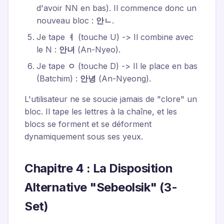
d'avoir NN en bas). Il commence donc un
nouveau bloc :
안ㄴ
.
Je tape
ㅕ
(touche U) -> Il combine avec
le N :
안녀
(An-Nyeo).
Je tape
ㅇ
(touche D) -> Il le place en bas
(Batchim) :
안녕
(An-Nyeong).
L'utilisateur ne se soucie jamais de "clore" un
bloc. Il tape les lettres à la chaîne, et les
blocs se forment et se déforment
dynamiquement sous ses yeux.
Chapitre 4 : La Disposition
Alternative "Sebeolsik" (3-
Set)