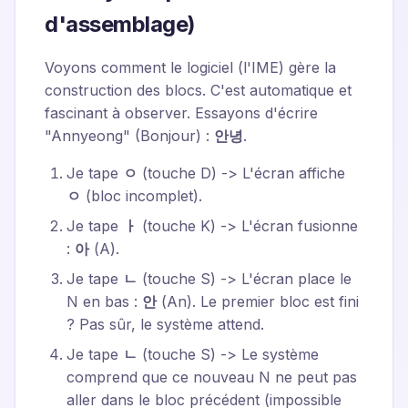
d'assemblage)
Voyons comment le logiciel (l'IME) gère la
construction des blocs. C'est automatique et
fascinant à observer. Essayons d'écrire
"Annyeong" (Bonjour) :
안녕
.
Je tape
ㅇ
(touche D) -> L'écran affiche
ㅇ
(bloc incomplet).
Je tape
ㅏ
(touche K) -> L'écran fusionne
:
아
(A).
Je tape
ㄴ
(touche S) -> L'écran place le
N en bas :
안
(An). Le premier bloc est fini
? Pas sûr, le système attend.
Je tape
ㄴ
(touche S) -> Le système
comprend que ce nouveau N ne peut pas
aller dans le bloc précédent (impossible