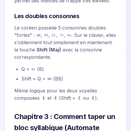
permet des vitesses de frappe très élevées.
Les doubles consonnes
Le coréen possède 5 consonnes doubles
"fortes" : ㅃ, ㅉ, ㄸ, ㄲ, ㅆ. Sur le clavier, elles
s'obtiennent tout simplement en maintenant
la touche
Shift (Maj)
avec la consonne
correspondante.
Q = ㅂ (B)
Shift + Q = ㅃ (BB)
Même logique pour les deux voyelles
composées ㅒ et ㅖ (Shift + ㅐ ou ㅔ).
Chapitre 3 : Comment taper un
bloc syllabique (Automate