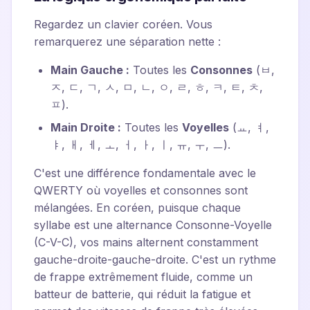
Regardez un clavier coréen. Vous
remarquerez une séparation nette :
Main Gauche :
Toutes les
Consonnes
(ㅂ,
ㅈ, ㄷ, ㄱ, ㅅ, ㅁ, ㄴ, ㅇ, ㄹ, ㅎ, ㅋ, ㅌ, ㅊ,
ㅍ).
Main Droite :
Toutes les
Voyelles
(ㅛ, ㅕ,
ㅑ, ㅐ, ㅔ, ㅗ, ㅓ, ㅏ, ㅣ, ㅠ, ㅜ, ㅡ).
C'est une différence fondamentale avec le
QWERTY où voyelles et consonnes sont
mélangées. En coréen, puisque chaque
syllabe est une alternance Consonne-Voyelle
(C-V-C), vos mains alternent constamment
gauche-droite-gauche-droite. C'est un rythme
de frappe extrêmement fluide, comme un
batteur de batterie, qui réduit la fatigue et