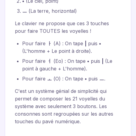
•
(Le ciel, point)
ㅡ
(La terre, horizontal)
Le clavier ne propose que ces 3 touches
pour faire TOUTES les voyelles !
Pour faire
ㅏ
(A) : On tape
|
puis
•
(L'homme + Le point à droite).
Pour faire
ㅓ
(Eo) : On tape
•
puis
|
(Le
point à gauche + L'homme).
Pour faire
ㅗ
(O) : On tape
•
puis
ㅡ
.
C'est un système génial de simplicité qui
permet de composer les 21 voyelles du
système avec seulement 3 boutons. Les
consonnes sont regroupées sur les autres
touches du pavé numérique.