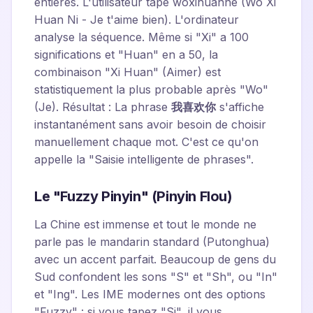
entières. L'utilisateur tape
woxihuanne
(Wo Xi
Huan Ni - Je t'aime bien). L'ordinateur
analyse la séquence. Même si "Xi" a 100
significations et "Huan" en a 50, la
combinaison "Xi Huan" (Aimer) est
statistiquement la plus probable après "Wo"
(Je). Résultat : La phrase
我喜欢你
s'affiche
instantanément sans avoir besoin de choisir
manuellement chaque mot. C'est ce qu'on
appelle la "Saisie intelligente de phrases".
Le "Fuzzy Pinyin" (Pinyin Flou)
La Chine est immense et tout le monde ne
parle pas le mandarin standard (Putonghua)
avec un accent parfait. Beaucoup de gens du
Sud confondent les sons "S" et "Sh", ou "In"
et "Ing". Les IME modernes ont des options
"Fuzzy" : si vous tapez "Si", il vous