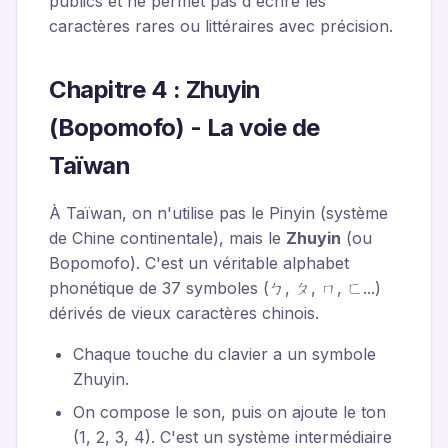
publics et ne permet pas d'écrire les
caractères rares ou littéraires avec précision.
Chapitre 4 : Zhuyin
(Bopomofo) - La voie de
Taïwan
À Taïwan, on n'utilise pas le Pinyin (système
de Chine continentale), mais le
Zhuyin
(ou
Bopomofo). C'est un véritable alphabet
phonétique de 37 symboles (ㄅ, ㄆ, ㄇ, ㄈ...)
dérivés de vieux caractères chinois.
Chaque touche du clavier a un symbole
Zhuyin.
On compose le son, puis on ajoute le ton
(1, 2, 3, 4). C'est un système intermédiaire