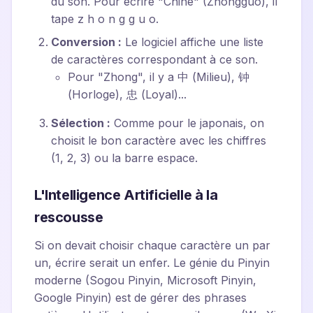
du son. Pour écrire "Chine" (Zhōngguó), il
tape
z
h
o
n
g
g
u
o
.
Conversion :
Le logiciel affiche une liste
de caractères correspondant à ce son.
Pour "Zhong", il y a 中 (Milieu), 钟
(Horloge), 忠 (Loyal)...
Sélection :
Comme pour le japonais, on
choisit le bon caractère avec les chiffres
(1, 2, 3) ou la barre espace.
L'Intelligence Artificielle à la
rescousse
Si on devait choisir chaque caractère un par
un, écrire serait un enfer. Le génie du Pinyin
moderne (Sogou Pinyin, Microsoft Pinyin,
Google Pinyin) est de gérer des phrases