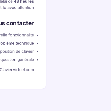
élai de
48 heures
 lu avec attention.
s contacter ?
lle fonctionnalité
roblème technique
osition de clavier
question générale
ClavierVirtuel.com.