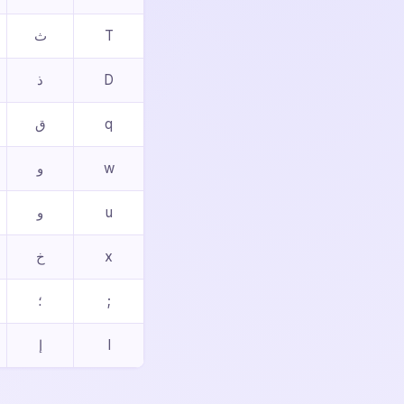
T
ث
D
ذ
q
ق
w
و
u
و
x
خ
;
؛
I
إ