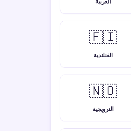
العربية
🇫🇮
الفنلندية
🇳🇴
النرويجية