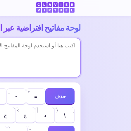
لوحة مفاتيح افتراضية عبر ا
_
+
حذف
=
-
<
|
}
\
د
ج
ح
"
~