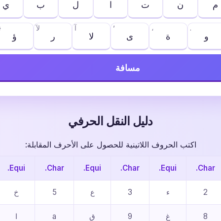
م
ن
ت
ا
ل
ب
ي
.
،
’
آ
لآ
}
و
ة
ى
ﻻ
ر
ؤ
مسافة
دليل النقل الحرفي
اكتب الحروف اللاتينية للحصول على الأحرف المقابلة:
Equi.
Char.
Equi.
Char.
Equi.
Char.
2
ء
3
ع
5
خ
8
غ
9
ق
a
ا