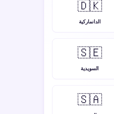
🇩🇰
الدانماركية
🇸🇪
السويدية
🇸🇦