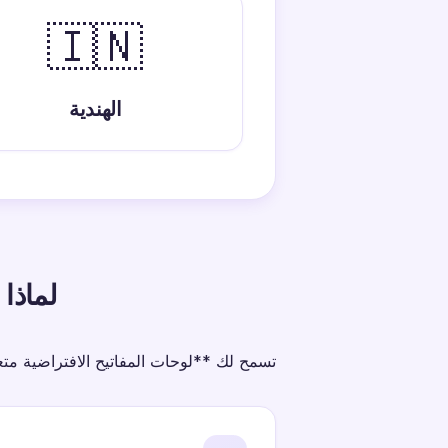
🇮🇳
الهندية
لماذا 
تسمح لك **لوحات المفاتيح الافتراضية متع