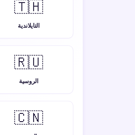
🇹🇭
التايلاندية
🇷🇺
الروسية
🇨🇳