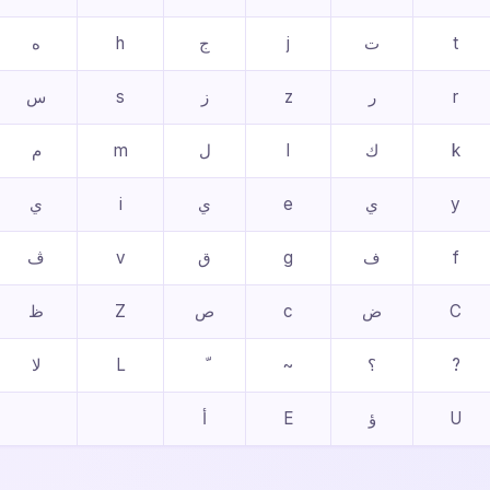
t
ت
j
ج
h
ه
r
ر
z
ز
s
س
k
ك
l
ل
m
م
y
ي
e
ي
i
ي
f
ف
g
ق
v
ڤ
C
ض
c
ص
Z
ظ
?
؟
~
L
ﻻ
U
ؤ
E
أ