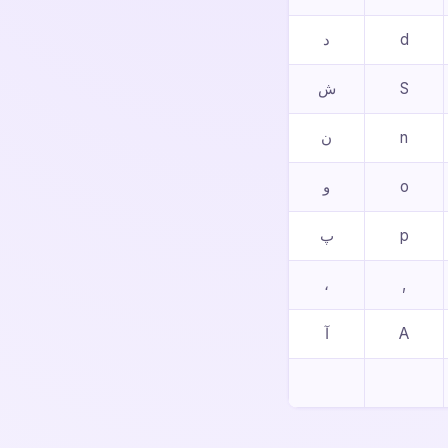
d
د
S
ش
n
ن
o
و
p
پ
،
,
A
آ