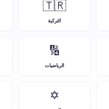
🇹🇷
التركية
🔢
الرياضيات
✡️