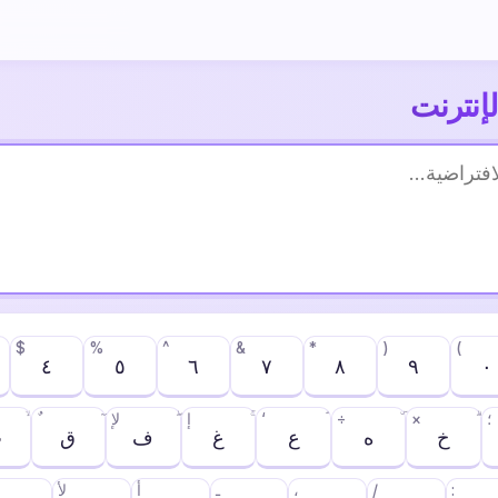
لإنترنت
$
%
^
&
*
)
(
٤
٥
٦
٧
٨
٩
٠
؛
×
÷
‘
إ
لإ
خ
ه
ع
غ
ف
ق
ث
:
/
،
ـ
أ
لأ