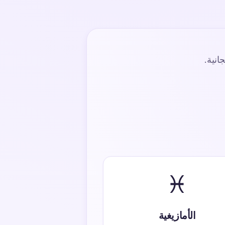
انية.
♓
الأمازيغية