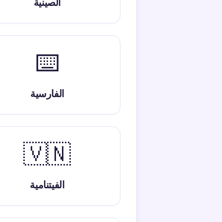
الصينية
⌨️
الفارسية
🇻🇳
الفيتنامية