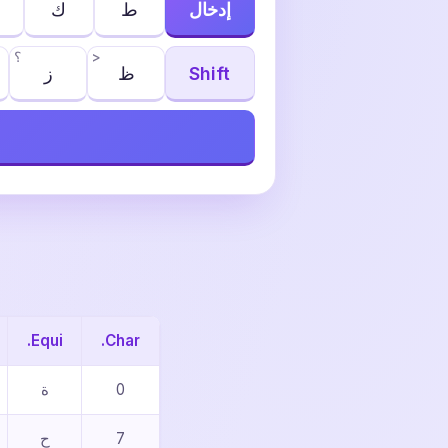
إدخال
ط
ك
>
؟
Shift
ظ
ز
Equi.
Char.
0
ة
7
ح