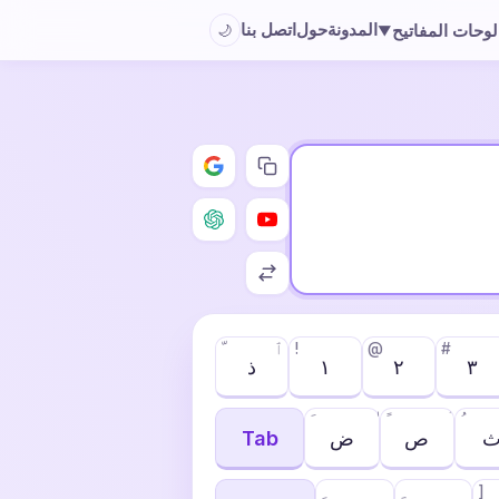
المدونة
حول
اتصل بنا
لوحات المفاتيح
🌙
▼
#
@
!
ٱ
٣
٢
١
ذ
ص
ض
Tab
]