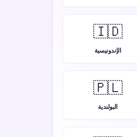
🇮🇩
الإندونيسية
🇵🇱
البولندية