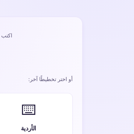
اكتب ب
أو اختر تخطيطًا آخر:
⌨️
الأردية