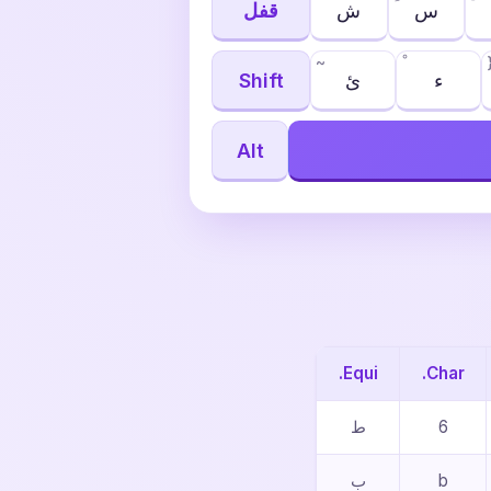
س
ش
قفل
~
ء
ئ
Shift
Alt
Equi.
Char.
6
ط
b
ب