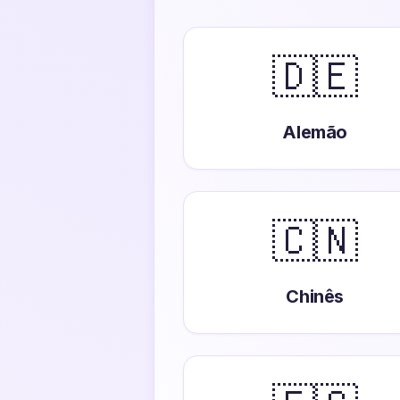
🇩🇪
Alemão
🇨🇳
Chinês