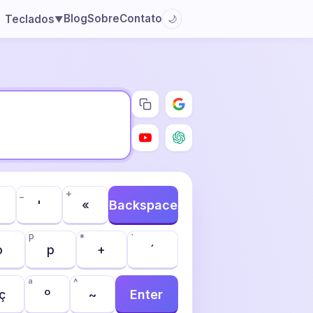
Blog
Sobre
Contato
Teclados
🌙
▼
_
+
'
«
Backspace
P
*
`
o
p
+
´
ª
^
ç
º
~
Enter