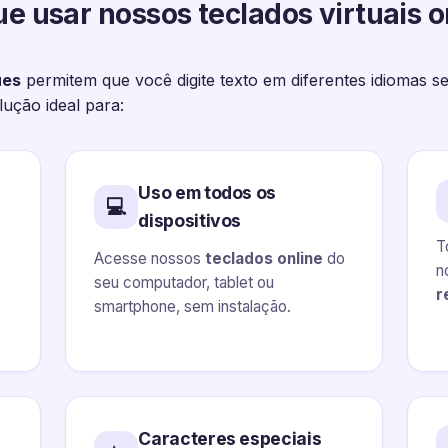
ue usar nossos teclados virtuais o
ues
permitem que você digite texto em diferentes idiomas s
ução ideal para:
Uso em todos os
💻
dispositivos
T
Acesse nossos
teclados online
do
n
seu computador, tablet ou
r
smartphone, sem instalação.
Caracteres especiais