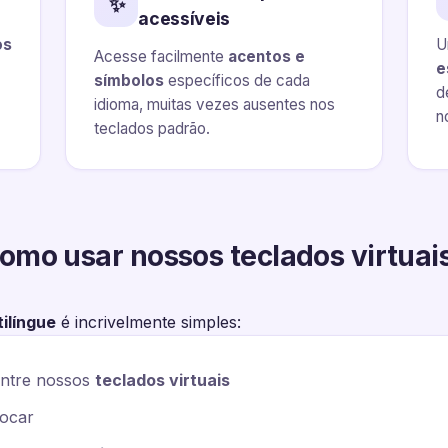
✨
acessíveis
os
U
Acesse facilmente
acentos e
e
símbolos
específicos de cada
d
idioma, muitas vezes ausentes nos
n
teclados padrão.
omo usar nossos teclados virtuai
tilíngue
é incrivelmente simples:
entre nossos
teclados virtuais
focar