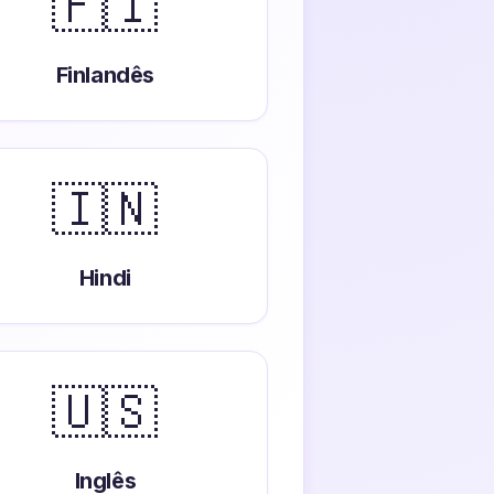
🇫🇮
Finlandês
🇮🇳
Hindi
🇺🇸
Inglês