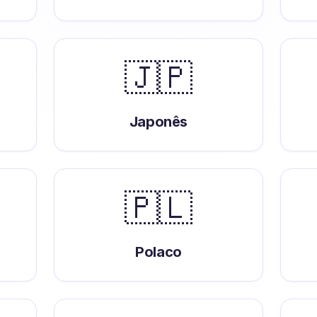
🇯🇵
Japonês
🇵🇱
Polaco