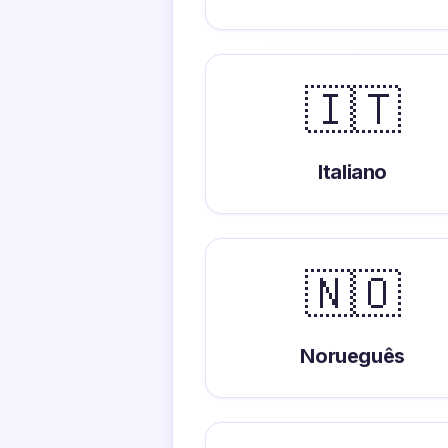
🇮🇹
Italiano
🇳🇴
Norueguês