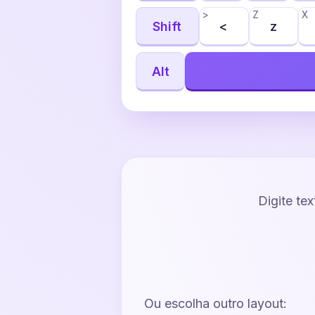
>
Z
X
Shift
<
z
Alt
Digite te
Ou escolha outro layout: