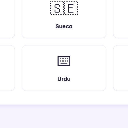
🇸🇪
Sueco
⌨️
Urdu