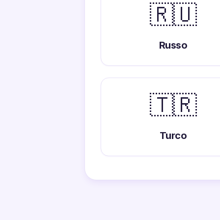
🇷🇺
Russo
🇹🇷
Turco