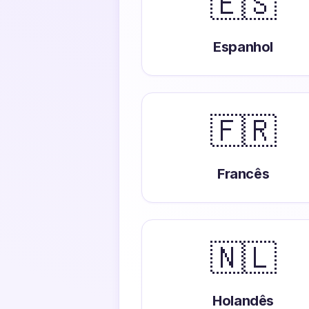
🇪🇸
Espanhol
🇫🇷
Francês
🇳🇱
Holandês