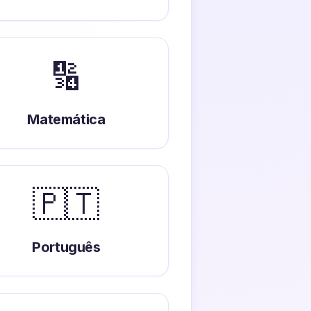
🔢
Matemática
🇵🇹
Português