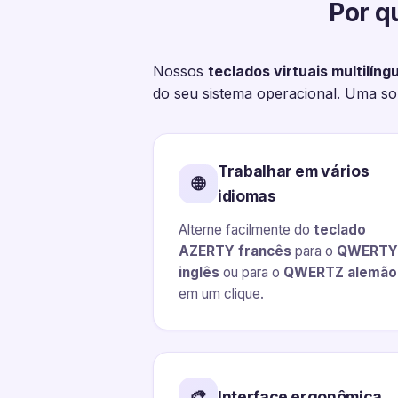
Por q
Nossos
teclados virtuais multilíng
do seu sistema operacional. Uma sol
Trabalhar em vários
🌐
idiomas
Alterne facilmente do
teclado
AZERTY francês
para o
QWERTY
inglês
ou para o
QWERTZ alemão
em um clique.
🎨
Interface ergonômica