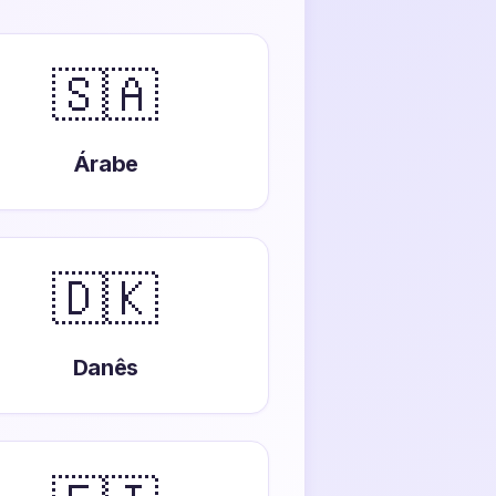
🇸🇦
Árabe
🇩🇰
Danês