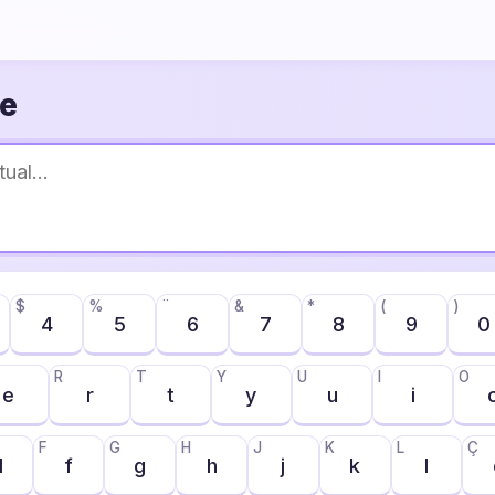
ne
$
%
¨
&
*
(
)
4
5
6
7
8
9
0
R
T
Y
U
I
O
e
r
t
y
u
i
F
G
H
J
K
L
Ç
d
f
g
h
j
k
l