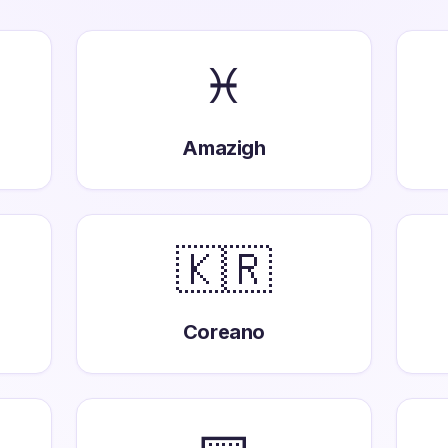
♓
Amazigh
🇰🇷
Coreano