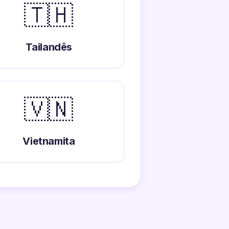
🇹🇭
Tailandês
🇻🇳
Vietnamita