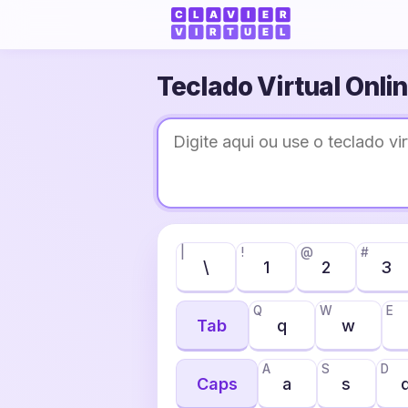
Teclado Virtual Onli
|
!
@
#
\
1
2
3
Q
W
E
Tab
q
w
A
S
D
Caps
a
s