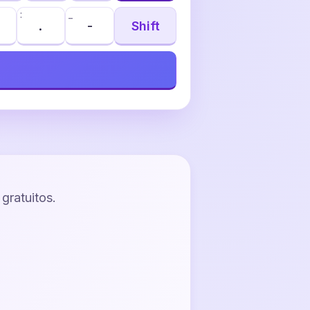
:
_
.
-
Shift
gratuitos.