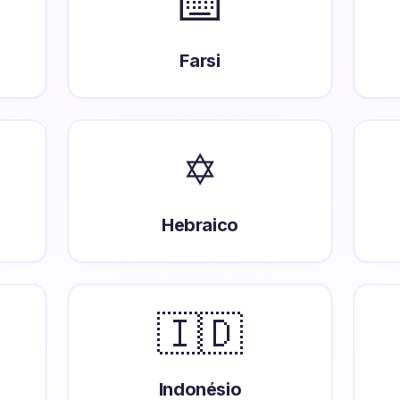
⌨️
Farsi
✡️
Hebraico
🇮🇩
Indonésio