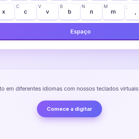
C
V
B
N
M
;
x
c
v
b
n
m
,
Espaço
xto em diferentes idiomas com nossos teclados virtuais 
Comece a digitar