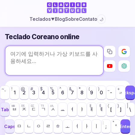
Blog
Sobre
Contato
Teclados
🌙
▼
Teclado Coreano online
~
!
@
#
$
%
^
&
*
(
)
_
+
`
1
2
3
4
5
6
7
8
9
0
-
=
Backsp
ㅃ
ㅉ
ㄸ
ㄲ
ㅆ
ㅒ
ㅖ
{
}
|
ㅂ
ㅈ
ㄷ
ㄱ
ㅅ
ㅛ
ㅕ
ㅑ
ㅐ
ㅔ
[
]
\
Tab
:
"
ㅁ
ㄴ
ㅇ
ㄹ
ㅎ
ㅗ
ㅓ
ㅏ
ㅣ
;
'
Caps
Enter